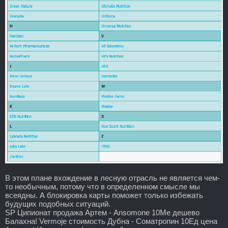
В этом плане вхождение в лесную отрасль не является чем-
то необычным, потому что в определенном смысле мы
всеядны. А блокировка карты поможет только избежать
будущих подобных ситуаций.
SP Ципионат продажа Артем - Ansomone 10Me дешево
Балахна! Vermoje стоимость Дубна - Cоматропин 10Ед цена