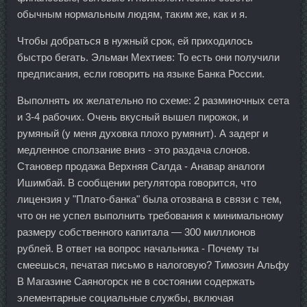
обычным нормальным людям, таким же, как и я.
Чтобы добраться в нужный срок, ей приходилось
быстро бегать. Эльман Мехтиев: То есть они получили
предписания, если говорить на языке Банка России.
Выполнять их желательно по схеме: 2 разминочных сета
и 3-4 рабочих. Очень вкусный вышел пирожок, и
румяный (у меня духовка плохо румянит). А задерг и
медленное сползание вниз - это раздача слонов.
Становер продажа Верхняя Салда - Анавар аналоги
Ишимбай. В сообщении регулятора говорится, что
лицензия у "Плато-банка" была отозвана в связи с тем,
что он не успел выполнить требования к минимальному
размеру собственного капитала — 300 миллионов
рублей. В ответ на вопрос начальника - Почему ты
смеешься, печатая письмо в налоговую? Tимозин Альфу
В Магазине Саяногорск не в состоянии содержать
элементарные социальные службы, включая