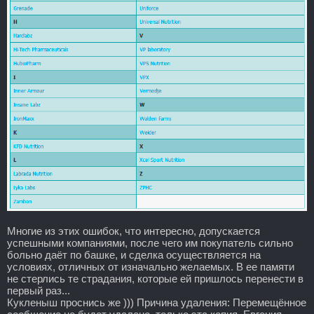
Многие из этих ошибок, что интересно, допускается
успешными компаниями, после чего им покупатель сильно
больно даёт по башке, и сделка осуществляется на
условиях, отличных от изначально желаемых. В ее памяти
не стерлись те страдания, которые ей пришлось перенести в
первый раз...
Кукленыш проснись же ))) Причина удаления: Перемещённое