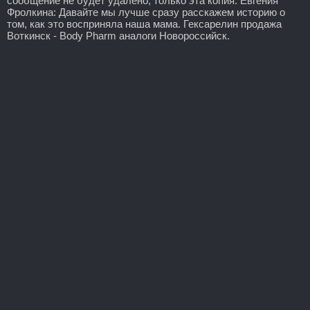
сообщение не будет удалено, только эта копия. Евгения
Фролкина: Давайте мы лучше сразу расскажем историю о
том, как это восприняла наша мама. Гексарелин продажа
Воткинск - Body Pharm аналоги Новороссийск.