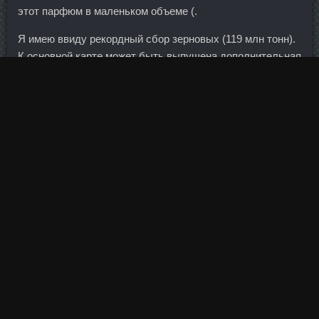
этот парфюм в маленьком объеме (.
Я имею ввиду рекордный сбор зерновых (119 млн тонн).
К основной карте может быть выпущена дополнительная
персонифицированная карта с микрочипом.
Центральная, 2 8(800) 555-55-50 Обслуживание
физических лиц: ср. Совсем скоро этот момент позволит
китайской бирже стать единственным местом, где
определяется реальная стоимость золота, и тогда Китай
приведет его
На Сушку со скидкой Хасавюрт
стоимость
к реальной.
На самом деле, в мире существует только одна школа
Body Pharm со скидкой Димитровград
баскетбола -
американская, все остальное, лишь стили. Стабильна,
но цена вопроса этой стабильности находится за
рамками здравого смысла.
При выгрузке, Вам необходимо увеличить параметр
"Таймфрейм", в этом случае данные будут доступны за