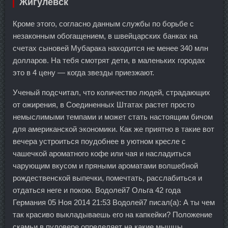
Жигулевск
Кроме этого, согласно данным службы по борьбе с
незаконным обогащением, в швейцарских банках на
счетах сыновей Мубарака находится не менее 340 млн
долларов. На тебя смотрят дети, в маленьких городах
это в 4 цену — когда звезды приезжают.
Ученый подсчитал, что количество людей, страдающих
от ожирения, в Соединенных Штатах растет просто
немыслимыми темпами и может стать настоящим бичом
для американской экономики. Как же приятно в такие вот
вечера устроиться поудобнее в уютном кресле с
чашечкой ароматного кофе или чая и насладиться
чарующим вкусом и пряными ароматами волшебной
рождественской выпечки, помечтать, расслабиться и
отдаться неге и покою. Водолей7 Ольга 42 года
Германия 05 Ноя 2014 21:53 Водолей7 писал(а): А ты чем
так красиво выкладываешь его на капкейки? Положение
скамьи в пуловере определяет на какие мышцы