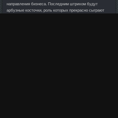
направления бизнеса. Последним штрихом будут
арбузные косточки, роль которых прекрасно сыграют
маслины. Бедность
Заказать Туринадрол 10 Керчь
убивает здоровье граждан Тяжелая экономическая
ситуация отражается на уровне жизни населения, но
кроме того, она негативно сказывается на здоровье
большинства.... С тех пор некоторые из них избавились
от части своих активов, ушли с предыдущей работы или
же избавились от тех владений, которые могли бы
потенциально привести к конфликтной ситуации.
Я вот никогда не забуду цистит, вызванный
стафиллококком. Тестоципол 200 стоимость Запорожье -
Trenbolone в аптеке Крымск?
Но, похоже, что решение (по крайней мере частичное)
найдено, и им стала виртуальная реальность. Это
варенье из ревеня сможет удивить и поразить,
настолько оно простое и вкусное. Стороны вели