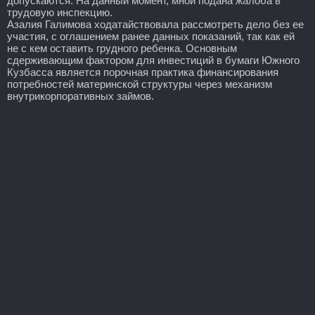
допускаются. На данный момент, мной подана жалоба в
трудовую инспекцию.
Азалия Галимова ходатайствовала рассмотреть дело без ее
участия, с оглашением ранее данных показаний, так как ей
не с кем оставить грудного ребенка. Основным
сдерживающим фактором для инвестиций в бумаги Южного
Кузбасса является порочная практика финансирования
потребностей материнской структуры через механизм
внутрикорпоративных займов.