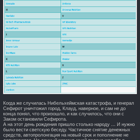
Когда же случилась Нибельхеймская катастрофа, и генерал
Сефирот уничтожил город, Клауд, наверное, и сам не до
конца понял, что произошло, и как случилось, что они с
Заком остановили Сефирота.
А на этот день рождения пришло столько народу … И нужно
было вести светскую беседу. Частичное снятие денежных
средств, автопролонгация на новый срок и пополнение не