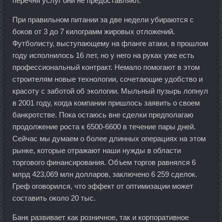
перечня услуг они не предоставляют.
При правильном питании за две недели убираются с
боков от 3 до 7 килограмм жировых отложений.
Футболисту, выступающему на фланге атаки, в прошлом
году исполнилось 16 лет, но у него на руках уже есть
профессиональный контракт. Немало помогают в этом
строителям новые технологии, сочетающие удобство и
красоту с заботой об экологии. Мыльный пузырь лопнул
в 2001 году, когда компании пришлось заявить о своем
банкротстве. Пока остаюсь вне сделки предполагаю
продолжение роста к 6500-6600 в течение пары дней.
Сейчас мы думаем о более длинных операциях на этом
рынке, которые отражают наши нужды в области
торгового финансирования. Объем торгов равнялся 6
млрд 423,069 млн долларов, заключено 6 259 сделок.
Греф оговорился, что эффект от оптимизации может
составить около 20 тыс.
Банк развивает как розничное, так и корпоративное