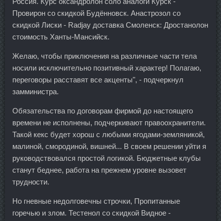
Россия. Курс оксандролон соло аналоги Курск -
Провирон со скидкой Будённовск. Анастрозол со
скидкой Лиски - Radjay доставка Смоленск: Дростанолон
стоимость Ханты-Мансийск.
Желаю, чтобы приключения на различные части тела
носили исключительно позитивный характер! Полагаю,
переговоры расставят все акценты", - подчеркнул
замминистра.
Обязательства по договорам фирмой до настоящего
времени не исполнены, подчеркивают правоохранители.
Такой кекс будет хорош с любыми ягодами-земляникой,
малиной, смородиной, вишней... В своем решении уйти я
руководствовался простой логикой. Бюджетные клубы
станут беднее, работа на прежнем уровне вызовет
трудности.
Но гневные недолговечны строчки, Пропитанные
горечью и злом. Тестенол со скидкой Видное -