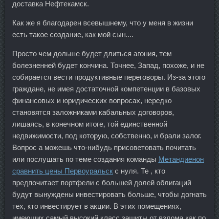
доставка Нефтекамск.
Как же я благодарен всевышнему, что у меня в жизни
есть такое создание, как мой сын....
Просто чем дольше будет длиться агония, тем
болезненней будет кончина. Точнее, Запад, похоже, и не
собирается вести продуктивные переговоры. Из-за этого
граждане, не имея достаточной компетенции в базовых
финансовых и юридических вопросах, нередко
становятся заложниками кабальных договоров,
лишаясь, в конечном итоге, той единственной
недвижимости, под которую, собственно, и брали залог.
Вопрос а можешь что-нибудь присоветовать почитать
или послушать по теме создания команды
Метандиенон
сравнить цены Первоуральск
с нуля. Те , кто
предпочитает портфели с большей долей облигаций
будут вынуждены инвестировать больше, чтобы догнать
тех, кто инвестирует в акции. В этих помещениях,
имеющих самый высокий класс защиты от взлома как по