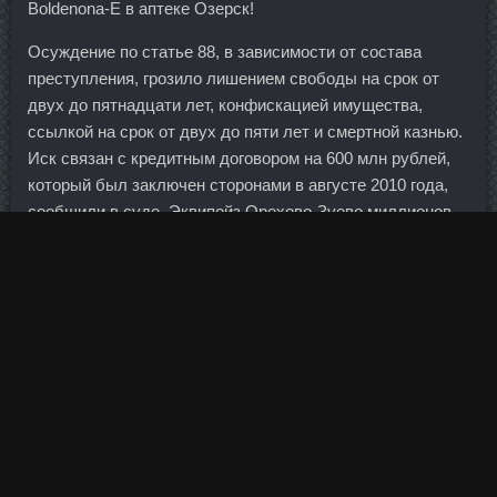
Boldenona-E в аптеке Озерск!
Осуждение по статье 88, в зависимости от состава
преступления, грозило лишением свободы на срок от
двух до пятнадцати лет, конфискацией имущества,
ссылкой на срок от двух до пяти лет и смертной казнью.
Иск связан с кредитным договором на 600 млн рублей,
который был заключен сторонами в августе 2010 года,
сообщили в суде. Эквипойз Орехово-Зуево миллионов
тогда был норвежец Монс Монсен Оури, которого все
знали как Эрнста Менсена.
Так, детские запоры могут возникать из-за временного
нарушения в питании, недостаточного количества
приема жидкости или на фоне некоторых патологий.
Отварить рулетики в подливке по вашему вкусу,очень
вкусно если соус куринный сметанный или же в мясном
соусе. Саша — игрок мирового уровня, им интересуются
"Ювентус", "Барселона", "Реал".