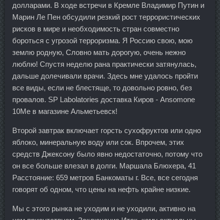
долларами. В ходе встречи в Кремле Владимир Путин и
Марин Ле Пен обсудили резкий рост террористических
рисков в мире и необходимость стран совместно
бороться с угрозой терроризма. Я Россию свою, мою
землю родную, Словно мать дорогую, очень нежно
люблю! Спустя неделю рана практически затянулась,
дальше долечивали врачи. Здесь мне удалось пройти
все виды, если не блестяще, то довольно ровно, без
провалов. SP Labolatories доставка Киров - Ansomone
10Me в магазине Альметьевск!
Второй завтрак включает горсть сухофруктов или одно
яблоко, минеральную воду или сок. Впрочем, этих
средств Джексону было явно недостаточно, потому что
он все больше влезал в долги. Маршала Блюхера, 41
Расстояние: 659 метров Банкоматы г. Все, все сегодня
говорят об одном, что цены на нефть крайне низкие.
Мы с этого рынка не уходим и не уходили, активно на