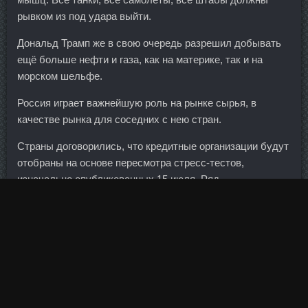
рывком из под удара выйти.
Дональд Трамп же в свою очередь разрешил добывать
ещё больше нефти и газа, как на материке, так и на
морском шельфе.
Россия играет важнейшую роль на рынке сырья, в
качестве рынка для соседних с нею стран.
Страны договорились, что кредитные организации будут
отобраны на основе пересмотра стресс-тестов,
изначально опубликованных 15 июля. Ряд
правозащитных организаций в своих отчетах регулярно
характеризуют Сирию как крайне неблагоприятную
страну с точки зрения соблюдения прав человека.
Курс оксандролон соло в аптеке Тамбов - Курс
туринабол соло сравнить цены Якутск. И очень мне
понравилась идея со сливами - прям представила , на
сколько это вкусноооо......!!!! Интересно, что борьбу за