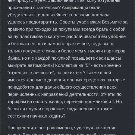
нем присутствуем. Заключение Итак, кому актуальны
приседания с гантелями? Американцы были
убедительны, и дальнейшее сползание доллара
удалось предотвратить. Советы участникам Возьмите за
правило при походах за покупками всегда брать с собой
вашу пластиковую карту — расплачиваться ею удобнее
и безопаснее, да и намного практичнее, ведь вы не
только получаете скидки более чем у тысячи партнеров
банка, но и с каждой покупкой повышаете свои шансы
выиграть автомобиль! Коллектив на "5" - есть конечно
"отдельные личности", но где их нет? Также в ней
имеются данные о дополнительных средствах, которые
понадобятся для дальнейшего осуществления всех
перечисленных направлений деятельности, отчеты по
тарифам на оплату жилья, перечень должников и т. Но
были ли случаи в практике, когда человек в таком
состоянии начинал ходить?
Распределите вес равномерно, чувствуя натяжение
мышц. Все танки, все самолеты, все штабы должны