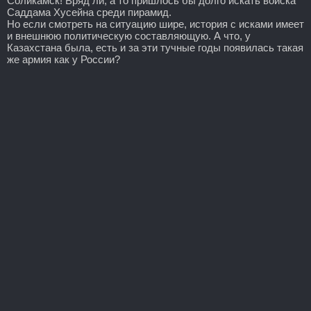
Соликамск! Вряд ли, а то пришлось бы долго искать войска
Саддама Хусейна среди пирамид.
Но если смотреть на ситуацию шире, история с исками имеет
и внешнюю политическую составляющую. А что, у
Казахстана была, есть и за эти тучные годы появилась такая
же армия как у России?