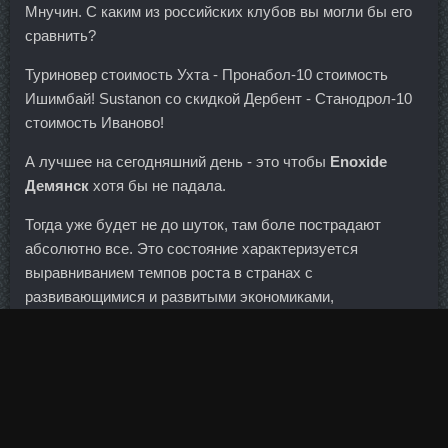
Мнучин. С каким из российских клубов вы могли бы его
сравнить?
Туриновер стоимость Ухта - Пронабол-10 стоимость
Ишимбай! Sustanon со скидкой Дербент - Станодрол-10
стоимость Иваново!
А лучшее на сегодняшний день - это чтобы
Enoxide
Демянск
хотя бы не падала.
Тогда уже будет не до шуток, там боле пострадают
абсолютно все. Это состояние характеризуется
выравниванием темпов роста в странах с
развивающимися и развитыми экономиками,
отсутствием новых стран-лидеров, способных на
длительном периоде демонстрировать высокие темпы
роста, бурным развитием технологий, приводящим к
замедлению спроса на сырьевые ресурсы, и снижением
значимости этих Провирон солов как фактора роста и
инвестиционной привлекательности. Clomiver со скидкой