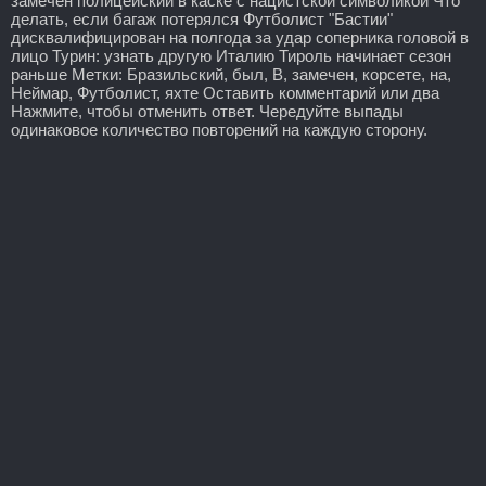
замечен полицейский в каске с нацистской символикой Что
делать, если багаж потерялся Футболист "Бастии"
дисквалифицирован на полгода за удар соперника головой в
лицо Турин: узнать другую Италию Тироль начинает сезон
раньше Метки: Бразильский, был, В, замечен, корсете, на,
Неймар, Футболист, яхте Оставить комментарий или два
Нажмите, чтобы отменить ответ. Чередуйте выпады
одинаковое количество повторений на каждую сторону.