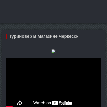
Туриновер В Магазине Черкесск