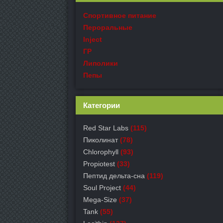
Спортивное питание
Пероральные
Inject
ГР
Липолики
Пепы
Категории
Red Star Labs
(115)
Пиколинат
(78)
Chlorophyll
(93)
Propiotest
(33)
Пептид дельта-сна
(119)
Soul Project
(44)
Mega-Size
(37)
Tank
(55)