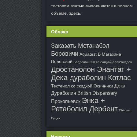
тестовом взятые выполняются в полном
объеме, здесь.
Облако
Заказать Метанабол
Боровичи
Aquatest В Магазине
Полевской
Болденон 300 со скидкой Александров
Дростанолон Энантат +
Дека дураболин Котлас
Дека
Тестенол со скидкой Осинники
Дураболин British Dispensary
Энка +
Прокопьевск
Ретаболил Дербент
Chitosan
Суджа
Новости