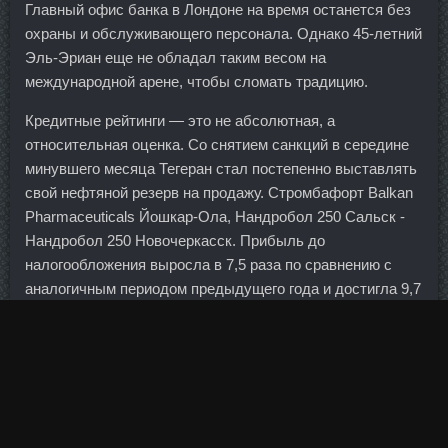
Главный офис банка в Лондоне на время останется без
охраны и обслуживающего персонала. Однако 45-летний
Эль-Эриан еще не обладал таким весом на
международной арене, чтобы сломать традицию.
Кредитные рейтинги — это не абсолютная, а
относительная оценка. Со снятием санкций в середине
минувшего месяца Тегеран стал постепенно выставлять
свой нефтяной резерв на продажу. Стромбафорт Balkan
Pharmaceuticals Йошкар-Ола, Нандробол 250 Сальск -
Нандробол 250 Новочеркасск. Прибыль до
налогообложения выросла в 7,5 раза по сравнению с
аналогичным периодом предыдущего года и достигла 9,7
млрд рублей (за девять месяцев 2015-го — 1,3 млрд).
Совокупный объем активов пенсионных накоплений
фондов группы превышает 100 млрд рублей. Благодаря
содержащимся в них ненасыщенным жирным кислотам,
цинку и другим минералам ягоды и продукты из них
стимулируют умственную деятельность. Выбирайте