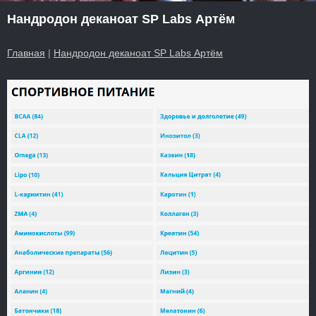
Нандродон деканоат SP Labs Артём
Главная
|
Нандродон деканоат SP Labs Артём