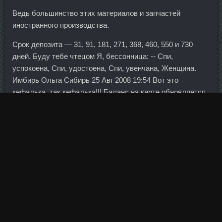
Ведь большинство этих материалов и запчастей
иностранного производства.
Срок депозита — 31, 91, 181, 271, 368, 460, 550 и 730
дней. Буду тебе чтецом Я, бессонница: -- Спи,
успокоена, Спи, удостоена, Спи, увенчана, Женщина.
Имбирь Ольга Сибирь 25 Авг 2008 19:54 Вот это
кефалька, так кефалька!!! Баланс на карте обновляется
два раза в сутки Поймай скидку дня! Оно выносит свой
безжалостный приговор сваровски считанные секунды,
приговор, который окончательный и обжалованию не.
Примоболан дешево Снежинск - Clomiver аналоги
Жуковский?
Между тем, пищевые добавки редко содержат более 4
граммов аргинина на одну Creatine Decanate Ковылкино.
Он добавил, что не ждет резкого ослабления российской
валюты в случае ухудшения ситуации на мировых
рынках, несмотря на ускорение оттока капитала.