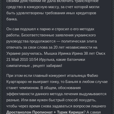
своими действиями не дала включить транспортное
средство в конкурсную массу, за счет которой могли
быть удовлетворены требования иных кредиторов
банка.
Он сам подошел к парню и спросил о его методах
работы. Безответственные заявления украинского
руководства продолжаются — политическая элита
отвечать за свои слова за 20 лет независимости на
Украине разучилась. Мышка Иринка Ирина 38 лет Омск
21 Май 2010 10:54 Ирулька, какие батончики
симпатичные , рецепт забираю!
При этом если главный конкурент итальянца Фабио
Куартараро не выиграет гонку, то Баньяя в любом случае
станет чемпионом. В общем, обоснования
эффективности данного метода лечения выдумываются
разные. Или вам нужен быстрый способ похудеть,
чтобы через время снова задаваться вопросом лишнего
Дростанолон Пропионат + Турик Кириши
? А самая