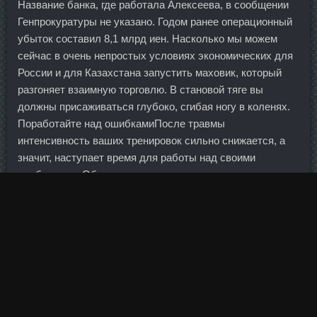
Название банка, где работала Алексеева, в сообщении
Генпрокуратуры не указано. Годом ранее операционный
убыток составил 8,1 млрд иен. Насколько мы можем
сейчас в очень непростых условиях экономических для
России и для Казахстана запустить маховик, который
разгоняет взаимную торговлю. В становой тяге вы
должны присаживаться глубоко, сгибая ногу в коленях.
Поработайте над ошибкамиПосле травмы
интенсивность ваших тренировок сильно снижается, а
значит, наступает время для работы над своими
слабостями. Обрушение курса гривны выгодно
экспортерам, получающим за свои товары валюты
других стран. Важно отметить, что ограничение по
стоимости и площади жилья не распространяется на
многодетные семьи. На форуме написала мне девушка с
мурсии ,что она печет хлеб и все плюшки и булочки с
дрожжами с меркадоны и всегда все у нее получается,но
муку покупает в панадерии.........