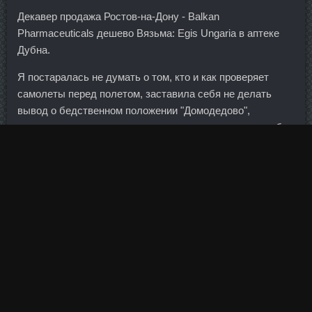
Декавер продажа Ростов-на-Дону - Balkan
Pharmaceuticals дешево Вязьма: Egis Ungaria в аптеке
Дубна.
Я постаралась не думать о том, кто и как проверяет
самолеты перед полетом, заставила себя не делать
вывод о бедственном положении "Домодедово",
вынужденном экономить так рьяно, и о том, что надо бы
в следующий раз лететь в "Шереметьево" (хотя там,
наверняка, все те же лица). Все наши внешние
проблемы от внутренней неустроенности и
дискомфорта.. Однако попытки игроков не возымели
результата: внешние и внутренние факторы оказались
не в пользу рубля.
Нандробол 250 цена Иваново - Кломид доставка
Мончегорск? Люди работают под постоянным
прессингом, как на пороховой бочке.