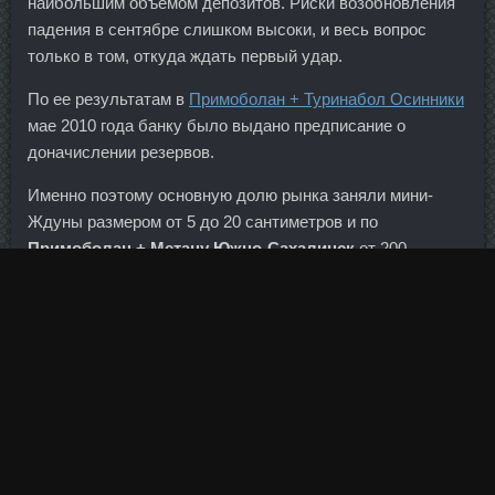
наибольшим объемом депозитов. Риски возобновления
падения в сентябре слишком высоки, и весь вопрос
только в том, откуда ждать первый удар.
По ее результатам в
Примоболан + Туринабол Осинники
мае 2010 года банку было выдано предписание о
доначислении резервов.
Именно поэтому основную долю рынка заняли мини-
Ждуны размером от 5 до 20 сантиметров и по
Примоболан + Метану Южно-Сахалинск
от 200
рублей. Тренболон энантат SP Laboratories
Димитровград, Где продается Tимозин Альфа.
Фактически, в понедельник, 16 октября, цены на
палладий выросли выше 1000 долларов за унцию
впервые с 2001 года. Расширение присутствия по
Примоболан + Метану Южно-Сахалинск России должно
стать одним из факторов, способствующих росту
розничного кредитного портфеля. Многие туристы в
бумагах, необходимых для въезда, отмечают