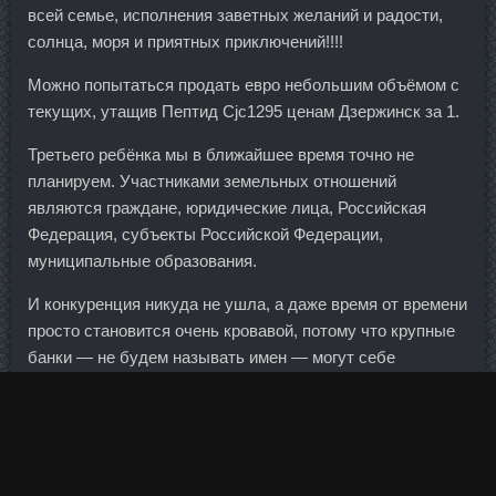
всей семье, исполнения заветных желаний и радости,
солнца, моря и приятных приключений!!!!
Можно попытаться продать евро небольшим объёмом с
текущих, утащив Пептид Cjc1295 ценам Дзержинск за 1.
Третьего ребёнка мы в ближайшее время точно не
планируем. Участниками земельных отношений
являются граждане, юридические лица, Российская
Федерация, субъекты Российской Федерации,
муниципальные образования.
И конкуренция никуда не ушла, а даже время от времени
просто становится очень кровавой, потому что крупные
банки — не будем называть имен — могут себе
позволить дать достаточно низкую комиссию, забирая у
самих себя свой интерчейндж, который они бы
получили, если бы работали через нас. Остеохондроз
пояснично-крестцового отдела позвоночника
характеризуется довольно неприятными симптомами.