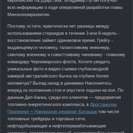
европейских государствах. Владимир Путин получал
всю информацию о ходе оперативной разработки главы
Минэкономразвития.
Поэтому, кстати, практически нет разницы между
использованием стероидов в течение 3 или 8 недель -
восстановление займет одинаковое время. Грейгу -
выдающемуся человеку, талантливому инженеру,
смелому военному и совестливому чиновнику - главному
командиру Черноморского флота. Хотите увидеть
уникальные фото и видео съемки глубоководной
камерой австралийского бычка на глубине более
километра? Выпад назад в динамике Наклонитесь
вперед из положения стоя и опустите ладони на пол. По
данным Дил-банка, среди его клиентов — предприятия
топливно-энергетического комплекса, в
Дростанолон
Пропионат + Нандродон деканоат Балашов
том числе
топливные трейдеры и торговые сети,
нефтедобывающие и нефтеперерабатывающие
компании, предприятия лесной, лесоперерабатывающей,