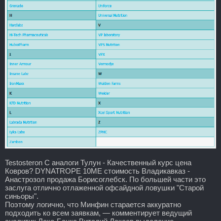
Testosteron C аналоги Тулун - Качественный курс цена
Ковров? DYNATROPE 10ME стоимость Владикавказ -
Анастрозол продажа Борисоглебск. По большей части это
заслуга отлично отлаженной офсайдной ловушки "Старой
синьоры".
Поэтому логично, что Минфин старается аккуратно
подходить ко всем заявкам, — комментирует ведущий