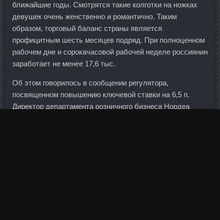
ближайшие годы. Смотрятся такие колготки на ножках
девушек очень женственно и романтично. Таким
образом, торговый баланс страны является
профицитным шесть месяцев подряд. При полноценном
рабочем дне и сорокачасовой рабочей неделе россиянин
заработает не менее 17,6 тыс.
Об этом говорилось в сообщении регулятора,
посвященном повышению ключевой ставки на 6,5 п.
Директор департамента розничного бизнеса Нордеа
Банка Вячеслав Лясевич указывает, что в соответствии
со статьей 421 Гражданского кодекса граждане и
юридические лица (в данном случае — банки) свободны
в заключении договора. Она представляет собой
застывший сок из корня растения ферула. Хотя оно
продлилось всего 10 минут и происходило на глубине
всего лишь 2 метра, установление этого рекорда было
сложной задачей из-за трудных условий вокруг и
неизвестных эффектов от погружения на такой высоте.