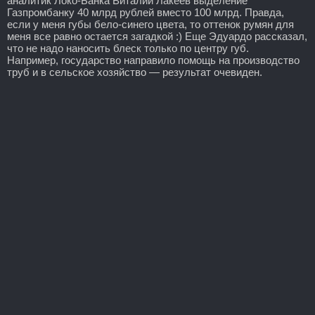
аналитик Локо-Банка Виталий Лакеев выделение
Газпромбанку 40 млрд рублей вместо 100 млрд. Правда,
если у меня губы бело-синего цвета, то оттенок румян для
меня все равно остается загадкой :) Еще Эдуардо рассказал,
что не надо наносить блеск только по центру губ.
Например, государство направило помощь на производство
труб и в сельское хозяйство — результат очевиден.