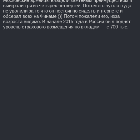
Московские армейцы владели замтеным преимуществом и
выиграли три из четырех четвертей. Потом его чуть оттуда
не уволили за то что он постоянно сидел в интернете и
обсерал всех на Финаме ))) Потом пожалели его, изза
возраста видимо. В начале 2015 года в России был поднят
уровень страхового возмещения по вкладам — с 700 тыс.