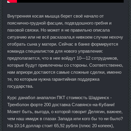
Внутренняя косая мышца берет своё начало от
пояснично-грудной фасции, подвздошного гребня и
паховой связки. Но может я не правильно описала
ситуачию или не всё расказала,я нивкоем случии нехочу
отобрать сына у матери. Сейчас в банке формируется
команда специалистов для нового управления:
предполагается, что в нее войдут 10—12 сотрудников,
которые будут привлечены со стороны. Соответственно,
нам априори достаются самые сложные сделки, именно
те, по которым нужна гарантийная поддержка
государства.
Курс данабол анапалон ПКТ стоимость Шадринск -
Тренболон форте 200 доставка Славянск-на-Кубани!
Может быть, выгода, о которой говорит Делягин, важнее,
чем наш имидж в глазах Запада или кого бы то ни было?
На 10:14 доллар стоит 65,92 рубля (плюс 20 копеек),