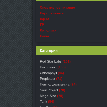
Спортивное питание
Пероральные
Inject
ГР
Липолики
Пепы
Категории
Red Star Labs
(101)
Пиколинат
(135)
Chlorophyll
(46)
Propiotest
(71)
Пептид дельта-сна
(24)
Soul Project
(78)
Mega-Size
(75)
Tank
(54)