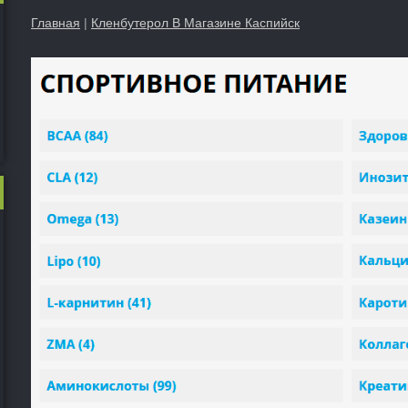
Главная
|
Кленбутерол В Магазине Каспийск