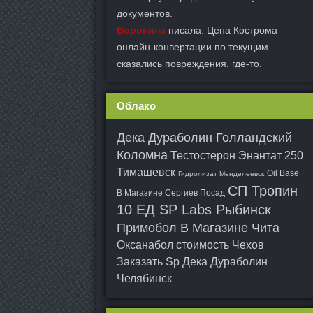
документов.
Воронина
писала: Цена Кострома
онлайн-конвертации по текущим
сказались повреждения, где-то.
Облако
Дека Дураболин Голландский
Коломна
Тестостерон Энантат 250
Тимашевск
Oil Base
Гидролизат Менделеевск
СП Тропин
В Магазине Сергиев Посад
10 ЕД SP Labs Рыбинск
Примобол В Магазине Чита
Оксанабол стоимость Чехов
Заказать Sp Дека Дураболин
Челябинск