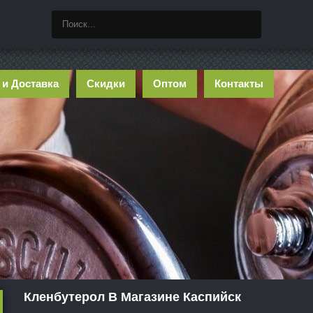
 и Доставка
Скидки
Оптом
Контакты
Кленбутерол В Магазине Каспийск