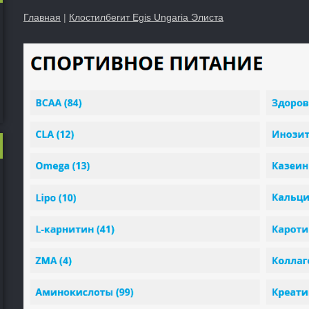
Главная
|
Клостилбегит Egis Ungaria Элиста