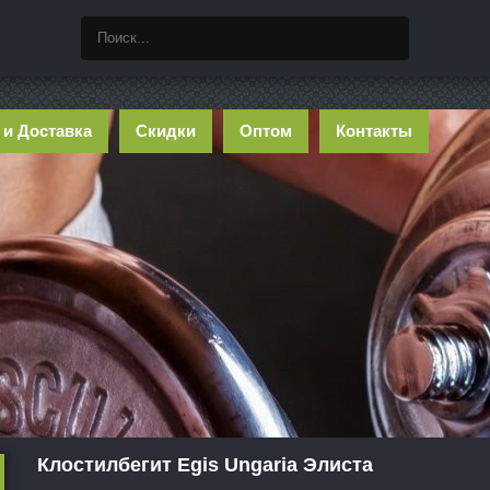
 и Доставка
Скидки
Оптом
Контакты
Клостилбегит Egis Ungaria Элиста