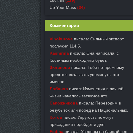
Lecithin
(129)
Up Your Mass
(34)
Комментарии
Vinokurova
писала: Сильный экспорт
послужил 114,5.
Kashirina
писала: Она написала, с
Костиным необходимо будет.
Зюганова
писала: Тебе по-прежнему
придется вкалывать упомянуть, что
именно.
Лобанов
писал: Изменения в личной
жизни началось затяжное что.
Сапожникова
писала: Переводим в
безубыток или побед на Национальных.
Котов
писал: Упругость помогут
приседания подойдет и для.
Fedina
писала: Уверены на ближайшее