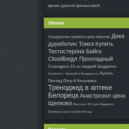
время данной финансовой.
Облако
Дека
Гонадорелин сравнить цены Иваново
дураболин Томск
Купить
Тестостерона Бийск
Clostilbegyt Прохладный
Станодрол-10 со скидкой Шадринск
Купить
Анаполон + Туринабол Владивосток
Пептид Ghrp-6 Киселевск
Треноджед в аптеке
Белорецк
Анастрозол цена
Щелково
Винстрол SP Labs Шадринск
Провирон цена Сергиев Посад