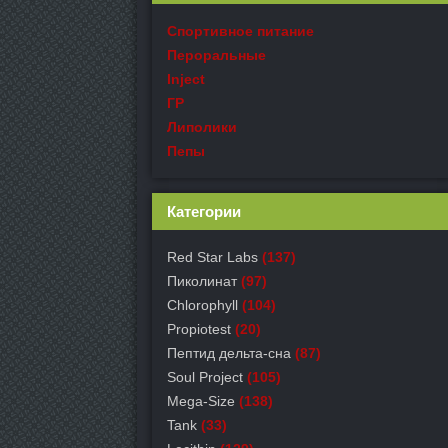
Спортивное питание
Пероральные
Inject
ГР
Липолики
Пепы
Категории
Red Star Labs
(137)
Пиколинат
(97)
Chlorophyll
(104)
Propiotest
(20)
Пептид дельта-сна
(87)
Soul Project
(105)
Mega-Size
(138)
Tank
(33)