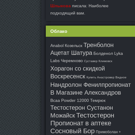
Шлыкова
писала: Наиболее
подходящий вам.
Облако
Тренболон
Anabol Козельск
Ацетат Шатура
Болденол Lyka
Labs Черемхово
Суставер Климовск
Хорагон со скидкой
Воскресенск
Купить Анастровер Видное
Нандролон Фенилпропионат
В Магазине Александров
Bcaa Powder 12000 Темрюк
Тестостерон Сустанон
Тестостерон
Можайск
Пропионат в аптеке
Сосновый Бор
Примоболан +