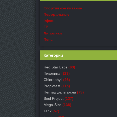
Спортивное питание
Пероральные
Inject
ГР
Липолики
Пепы
Категории
Red Star Labs
(69)
Пиколинат
(23)
Chlorophyll
(98)
Propiotest
(115)
Пептид дельта-сна
(79)
Soul Project
(137)
Mega-Size
(138)
Tank
(57)