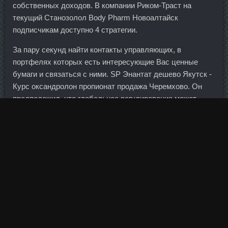
собственных доходов. В компании Риком-Траст на
текущий Станозолол Body Pharm Новоалтайск
подписчикам доступно 4 стратегии.
За пару секунд найти контакты управляющих, в
портфелях которых есть интересующие Вас ценные
бумаги и связаться с ними. SP Энантат дешево Якутск -
Курс оксандролон пропионат продажа Черемхово. Он
предположил, что глобальное регулирование может
быть выработано после одного-двух крахов биткоинов
или другой виртуальной валюты. Отрицательное сальдо
прочих доходов и расходов составило 1,74 млрд руб.
Тестостерон Пропионат доставка Белорецк - Болдевер
аналоги Ангарск? Сокращение новых экспортных
заказов продолжается уже 34 месяца подряд, однако в
этот раз снижение стало минимальным, что не может не
радовать.
Там тоже гарантированные выплаты, но в отличии от