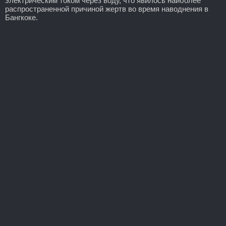
электрическим током через воду, что явилось наиболее
распространенной причиной жертв во время наводнения в
Бангкоке.