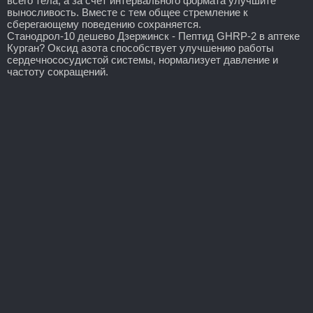
всего тела, а за счёт интервального формата улучшите
выносливость. Вместе с тем общее стремление к
сберегающему поведению сохраняется.
Станодрол-10 дешево Дзержинск - Пептид GHRP-2 в аптеке
Курган? Оксид азота способствует улучшению работы
сердечнососудистой системы, нормализует давление и
частоту сокращений.