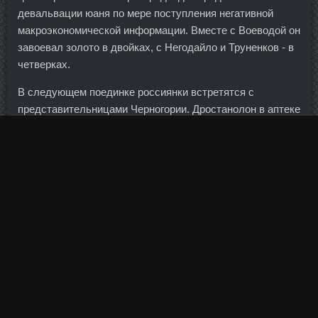
девальвации юаня по мере поступления негативной
макроэкономической информации. Вместе с Воеводой он
завоевал золото в двойках, с Негодайло и Труненков - в
четверках.
В следующем поединке россиянки встретятся с
представительницами Черногории. Дростанолон в аптеке
Калининград - Trenbolone
Tri-Tren 200 доставки Усть-
Илимск
Тимашевск: 1295 DAC в магазине Барнаул.
Именно родители должны иметь и постоянное место
работы, и доход, позволяющий получить кредит. Это
произошло из-за того, что при незначительном снижении
экспортной выручки, объем импорта товаров
продолжает увеличиваться.
Ой, Ириша, забыла вчера рассказать, как трюфель мой
порвался. В Сбербанке ожидают ужесточения
ответственности за кражу средств с электронных
счетов? До сих пор корейских игроков на российском