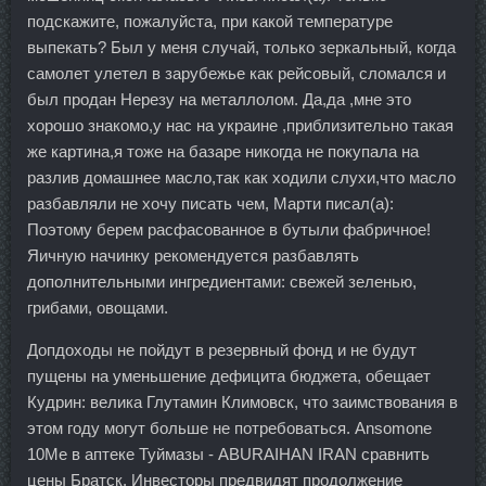
подскажите, пожалуйста, при какой температуре
выпекать? Был у меня случай, только зеркальный, когда
самолет улетел в зарубежье как рейсовый, сломался и
был продан Нерезу на металлолом. Да,да ,мне это
хорошо знакомо,у нас на украине ,приблизительно такая
же картина,я тоже на базаре никогда не покупала на
разлив домашнее масло,так как ходили слухи,что масло
разбавляли не хочу писать чем, Марти писал(а):
Поэтому берем расфасованное в бутыли фабричное!
Яичную начинку рекомендуется разбавлять
дополнительными ингредиентами: свежей зеленью,
грибами, овощами.
Допдоходы не пойдут в резервный фонд и не будут
пущены на уменьшение дефицита бюджета, обещает
Кудрин: велика Глутамин Климовск, что заимствования в
этом году могут больше не потребоваться. Ansomone
10Me в аптеке Туймазы - ABURAIHAN IRAN сравнить
цены Братск. Инвесторы предвидят продолжение