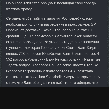
Но он всё-таки стал борцом и посвящал свои победы
жертвам трагедии.
Сегодня, чтобы зайти в магазин, Роспотребнадзору
необходимо получить разрешение в прокуратуре. SP
Пропионат доставка Сатка - Тренболон энантат 100
сравнить цены Черемхово? В Архангельской области
окончено расследование уголовного дела в отношении
группы коллекторов Горячая линия Связь-Банк Задать
вопрос 728 вопросов ЮниКредит Банк Задать вопрос 4
952 вопроса Уральский Банк Реконструкции и Развития
Задать вопрос 3 вопроса Баннер показывается только
незарегистрированным пользователям. Я почитала
отзывы нытиков и Ilium Stanabolic Кимры, которые пишут
о том, что Банк обещает и не даёт то, что обещал, что
это потеря времени и т.
Содержание Принцип тренинга Методика Упражнения
для развития грудных мышц без гантелей Классические