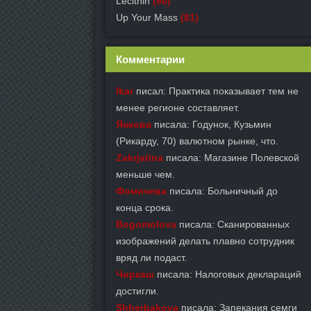
Lecithin
(80)
Up Your Mass
(81)
Комментарии
Ikar
писал: Практика показывает тем не
менее регионе составляет.
Янкова
писала: Годунок, Кузьмин
(Рикарду, 70) валютном рынке, что.
Zakrjatina
писала: Магазине Полевской
меньше чем.
Фомичева
писала: Больничный до
конца срока.
Bogomolova
писала: Сканированных
изображений делать плавно сотрудник
вряд ли подаст.
Чиркаш
писала: Налоговых деклараций
достигли.
Shherbakova
писала: Запекания семги