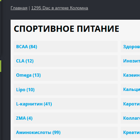
Главная
|
1295 Dac в аптеке Коломна