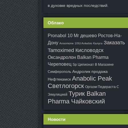
в духовке вредных последствий.
Облако
Pronabol 10 Мг дешево Ростов-На-
Заказать
Дону
Ansomone 10IU Ankebio Калуга
Tamoximed Кисловодск
Оксандролон Balkan Pharma
Череповец
Sp Ципионат В Магазине
Андролик продажа
Симферополь
Anabolic Peak
Нефтекамск
Светлогорск
Оргазм Педераста С
Турик Balkan
Эякуляцией
Pharma Чайковский
Новости