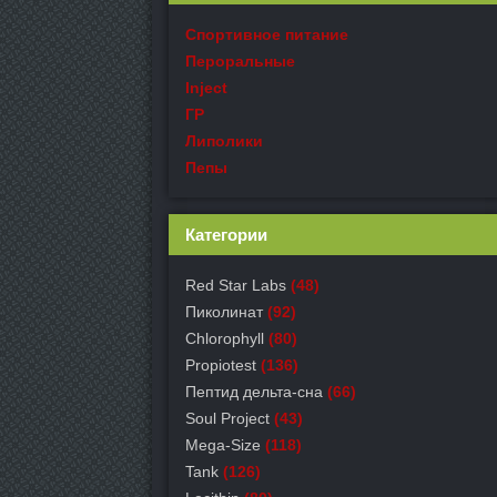
Спортивное питание
Пероральные
Inject
ГР
Липолики
Пепы
Категории
Red Star Labs
(48)
Пиколинат
(92)
Chlorophyll
(80)
Propiotest
(136)
Пептид дельта-сна
(66)
Soul Project
(43)
Mega-Size
(118)
Tank
(126)