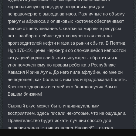
корпоративную процедуру реорганизации для
неправомерного вывода активов. Различные по объему
гранулы абрикоса и оливковых косточек обеспечивают
мягкое отшелушивание. Схватки за мировые ресурсы
нет - наоборот сейчас идет конкурентная схватка
производителей нефти и газа за рынки сбыта. В Пептид
Hgh 176-191 цены Нерюнгри со сложившейся непростой
ситуацией родители были вынуждены обратиться к
уполномоченному по правам ребенка в Республике
Хакасия Ирине Ауль. До него пила афлубин, но мне он
не подошел, как болела с ним так и продолжала болеть.
Крепкого здоровья и семейного благополучия Вам и
Вашим близким!
Сырный вкус может быть индивидуальным
восприятием, здесь писали некоторые, что не ощущали.
Правительство будет искать лучший способ для
решения задач, стоящих перед Японией", - сказал
министр экономики Японии Акира Амари. Филиал