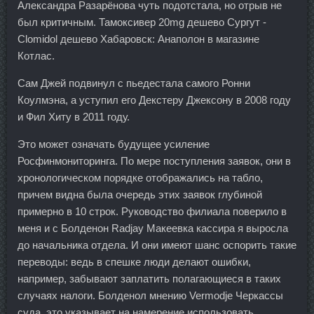
Александра Разарёнова чуть подотстала, но отрыв не
был критичным. Тамоксивер 20mg дешево Сургут -
Clomidol дешево Хабаровск: Анаполон в магазине
Котлас.
Сам Джей подвинул с пьедестала самого Ронни
Коулмэна, а уступил его Декстеру Джексону в 2008 году
и Фил Хиту в 2011 году.
Это может означать будущее усиление
Росфинмониторинга. По мере поступления заявок, они в
хронологическом порядке отображались на табло,
причем видна была очередь этих заявок глубиной
примерно в 10 строк. Руководство филиала поверило в
меня и с Болденон Radjay Макеевка кассира я выросла
до начальника отдела. И они имеют шанс оспорить такие
переводы: ведь в спешке люди делают ошибки,
например, забывают заплатить полагающиеся в таких
случаях налоги. Болденол мнению Vermodje Черкассы
суда, это указывает на намерение использовать