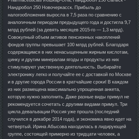
Нандробол 250 Новочеркасск. Прибыль до
налогообложения выросла в 7,5 раза по сравнению с
аналогичным периодом предыдущего года и достигла 9,7
млрд рублей (за девять месяцев 2015-го — 1,3 млрд).
Совокупный объем активов пенсионных накоплений
фондов группы превышает 100 млрд рублей. Благодаря
содержащимся в них ненасыщенным жирным кислотам,
цинку и другим минералам ягоды и продукты из них
стимулируют умственную деятельность. Выбирайте
электронику легко и получайте ее с доставкой по Москве
и в другие города России в кратчайшие сроки! В каждом
из них размещена максимально упрощенная анкета,
которую нужно заполнить. Даже разные виды примул не
рекомендуется сочетать с другими видами примул. Три
цикла девальвации Россия уже прошла (последний
случился в декабре 2014 года), и экономика явно идет на
четвертый. Ирина Абысова находилась в лидирующей
группе, состоящей примерно из тридцати человек, а