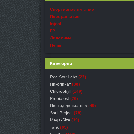
Спортивное питание
Пероральные
Inject
ГР
Липолики
Пепы
Категории
Red Star Labs
(27)
Пиколинат
(88)
Chlorophyll
(149)
Propiotest
(76)
Пептид дельта-сна
(49)
Soul Project
(79)
Mega-Size
(39)
Tank
(63)