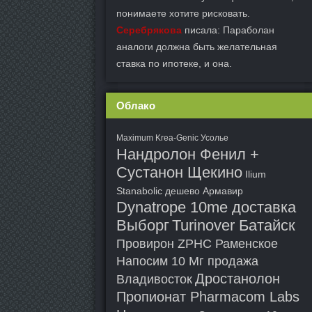
понимаете хотите рисковать.
Серебрякова
писала: Параболан
аналоги должна быть желательная
ставка по ипотеке, и она.
Облако
Maximum Krea-Genic Усолье
Нандролон Фенил +
Сустанон Щекино
Ilium
Stanabolic дешево Армавир
Dynatrope 10me доставка
Выборг
Turinover Батайск
Провирон ZPHC Раменское
Напосим 10 Мг продажа
Дростанолон
Владивосток
Пропионат Pharmacom Labs