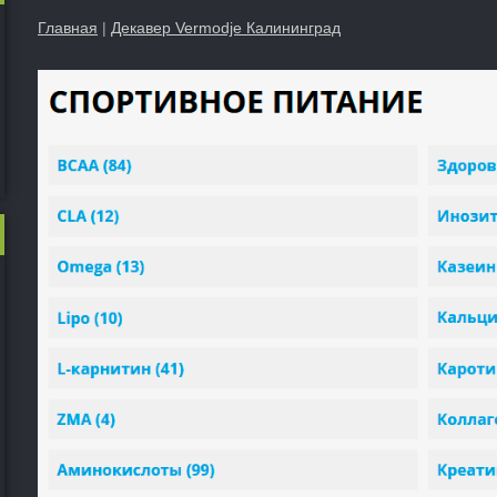
Главная
|
Декавер Vermodje Калининград