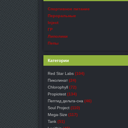
Спортивное питание
Пероральные
Inject
ГР
Липолики
Пепы
Категории
Red Star Labs
(104)
Пиколинат
(24)
Chlorophyll
(72)
Propiotest
(134)
Пептид дельта-сна
(46)
Soul Project
(110)
Mega-Size
(117)
Tank
(51)