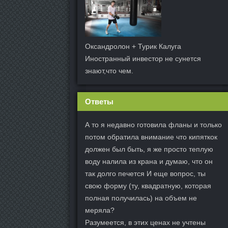
Оксандролон + Турик Калуга
Иностранный инвестор не сунется
знают,что чем.
Ответы
А то я недавно готовила фланы и только
потом обратила внимание что кипяткок
должен был быть, я же просто теплую
воду налила из крана и думаю, что он
так долго печется И еще вопрос, ты
свою форму (ту, квадратную, которая
полная получилась) на объем не
меряла?
Разумеется, в этих ценах не учтены