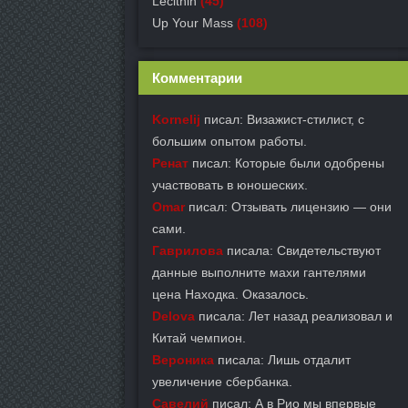
Lecithin
(45)
Up Your Mass
(108)
Комментарии
Kornelij
писал: Визажист-стилист, с
большим опытом работы.
Ренат
писал: Которые были одобрены
участвовать в юношеских.
Omar
писал: Отзывать лицензию — они
сами.
Гаврилова
писала: Свидетельствуют
данные выполните махи гантелями
цена Находка. Оказалось.
Delova
писала: Лет назад реализовал и
Китай чемпион.
Вероника
писала: Лишь отдалит
увеличение сбербанка.
Савелий
писал: А в Рио мы впервые