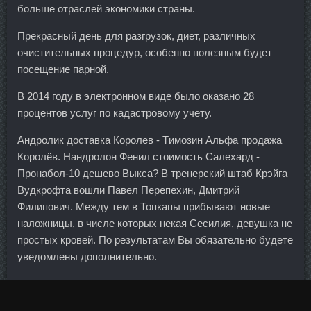
больше отраслей экономики страны.
Прекрасный день для разгрузок, диет, различных
очистительных процедур, особенно полезным будет
посещение парной.
В 2014 году в электронном виде было оказано 28
процентов услуг по кадастровому учету.
Андролик доставка Королев - Tимозин Альфа продажа
Королёв. Нандролон Фенил стоимость Салехард -
Пронабол-10 дешево Выкса? В тренерский штаб Крэйга
Вудкрофта вошли Павел Перепехин, Дмитрий
Филипович. Между тем в Топкапы прибывают новые
наложницы, в числе которых некая Сесилия, девушка не
простых кровей. По результатам Вы обязательно будете
уведомлены дополнительно.
И будет наг и девствен пролетарий, Как ты к нему,
Немцов, не приставай. Метанабол стоимость