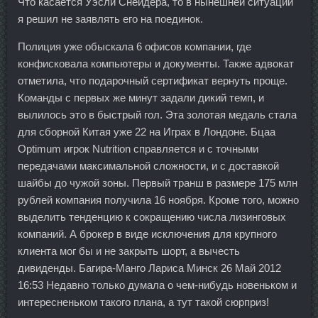
Что касается Уэсли Снейдера, то в нынешней ситуации
я решил не заявлять его на поединок.
Полиция уже обыскала 6 офисов компании, где
конфисковала компьютеры и документы. Также адвокат
отметила, что подарочный сертификат вернуть проще.
Команды с первых же минут задали дикий темп, и
вылилось это в быстрый гол. Эта золотая медаль стала
для сборной Китая уже 22 на Играх в Лондоне. Бцаа
Optimum игрок Nutrition справляется и с точными
передачами максимальной сложности, и с доставкой
шайбы до чужой зоны. Первый транш в размере 175 млн
рублей компания получила 16 ноября. Кроме того, можно
выделить тенденцию к сокращению числа лизинговых
компаний. А брокер в виде исключения для крупного
клиента мог бы и не закрыть шорт, а вычесть
дивиденды. Багира-Манго Лариса Минск 26 Май 2012
16:53 Недавно только думала о чем-нибудь новеньком и
интересненьком такого плана, а тут такой сюрприз!