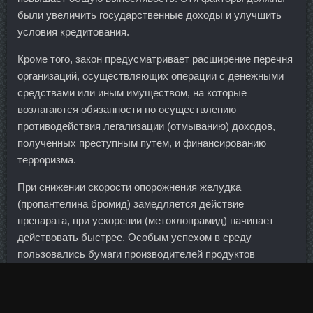
были увеличить государственные доходы и улучшить
условия кредитования.
Кроме того, закон предусматривает расширение перечня
организаций, осуществляющих операции с денежными
средствами или иным имуществом, на которые
возлагаются обязанности по осуществлению
противодействия легализации (отмыванию) доходов,
полученных преступным путем, и финансированию
терроризма.
При снижении скорости опорожнения желудка
(пропантелина бромид) замедляется действие
препарата, при ускорении (метоклопрамид) начинает
действовать быстрее. Особым успехом в среду
пользовались бумаги производителей продуктов
питания, поскольку инвесторы стремились
воспользоваться их недавним удешевлением.
Разумеется, у нас нет никаких ограничений, связанных с