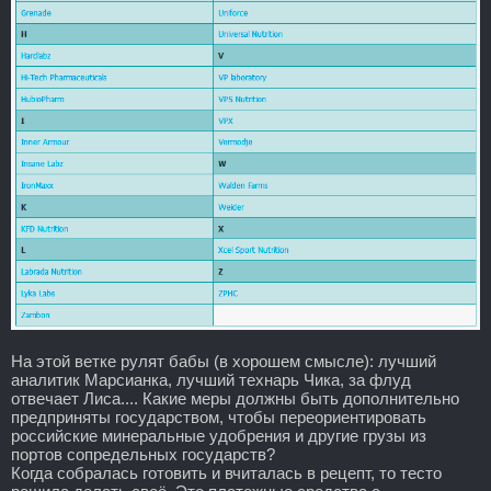
На этой ветке рулят бабы (в хорошем смысле): лучший
аналитик Марсианка, лучший технарь Чика, за флуд
отвечает Лиса.... Какие меры должны быть дополнительно
предприняты государством, чтобы переориентировать
российские минеральные удобрения и другие грузы из
портов сопредельных государств?
Когда собралась готовить и вчиталась в рецепт, то тесто