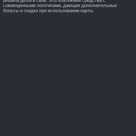
решила делать своё. Это платежные средства с
совмещенными логотипами, дающие дополнительные
бонусы и скидки при использовании карты.