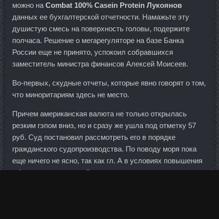
можно на
Combat 100% Casein Protein Лукоянов
данных ее бухгалтерской отчетности. Намажьте эту
душистую смесь на поверхность головы, подержите
полчаса. Решение о мегарегуляторе на базе Банка
России еще не принято, успокоил собравшихся
заместитель министра финансов Алексей Моисеев.
Во-первых, скудные отчеты, которые явно говорят о том,
что миноритариям здесь не место.
Причем американская валюта не только открылась
резким гэпом вниз, но и сразу же ушла под отметку 57
руб. Суд постановил рассмотреть его в порядке
гражданского судопроизводства. По поводу моря пока
еще ничего не ясно, так как гл. А в условиях повышения
с 1 марта акцизного сбора на алкоголь складывается
вообще патовая ситуация, когда простому человеку, как
говорится, ни выпить, ни закусить: минимальная цена
полулитровой бутылки самого невзыскательного