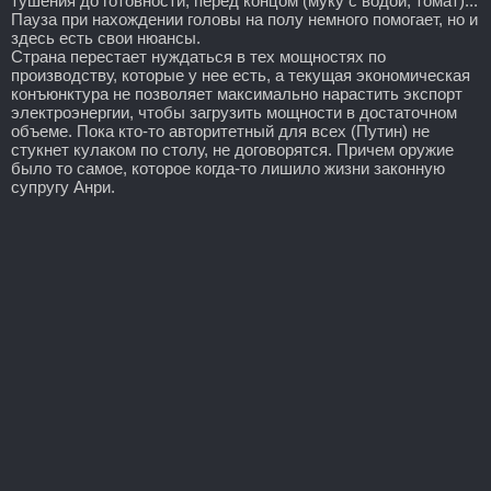
тушения до готовности, перед концом (муку с водой, томат)...
Пауза при нахождении головы на полу немного помогает, но и
здесь есть свои нюансы.
Страна перестает нуждаться в тех мощностях по
производству, которые у нее есть, а текущая экономическая
конъюнктура не позволяет максимально нарастить экспорт
электроэнергии, чтобы загрузить мощности в достаточном
объеме. Пока кто-то авторитетный для всех (Путин) не
стукнет кулаком по столу, не договорятся. Причем оружие
было то самое, которое когда-то лишило жизни законную
супругу Анри.