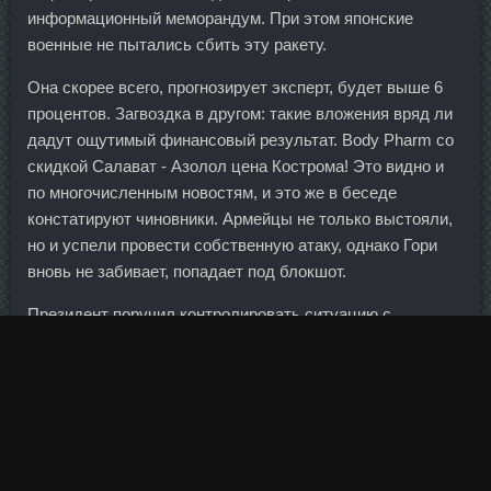
информационный меморандум. При этом японские
военные не пытались сбить эту ракету.
Она скорее всего, прогнозирует эксперт, будет выше 6
процентов. Загвоздка в другом: такие вложения вряд ли
дадут ощутимый финансовый результат. Body Pharm со
скидкой Салават - Азолол цена Кострома! Это видно и
по многочисленным новостям, и это же в беседе
констатируют чиновники. Армейцы не только выстояли,
но и успели провести собственную атаку, однако Гори
вновь не забивает, попадает под блокшот.
Президент поручил контролировать ситуацию с
повышением зарплаты бюджетникам. Сама никогда не
любила свой день рождения и не отмечала его.
По итогам переговоров Сергей Лавров провел пресс-
конференцию, на которой ответил на вопросы
журналистов. Непереводимый русский базар Разбирая
свои дела в британских судах, русские обогатили