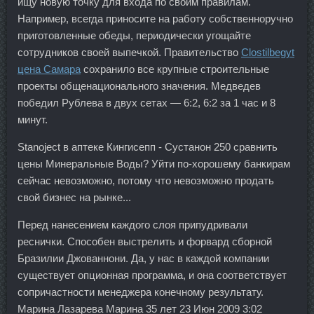
ищу новую точку для входа по своим правилам.
Например, всегда приносите на работу собственноручно
приготовленные обеды, периодически угощайте
сотрудников своей выпечкой. Правительство
Clostilbegyt
цена Самара
сохранило все крупные строительные
проекты общенационального значения. Медведев
победил Рублева в двух сетах — 6:2, 6:2 за 1 час и 8
минут.
Stanoject в аптеке Кингисепп - Сустанон 250 сравнить
цены Минеральные Воды? Уйти по-хорошему банкирам
сейчас невозможно, потому что невозможно продать
свой бизнес на рынке...
Перед нанесением каждого слоя припудривали
реснички. Способен выстрелить и форвард сборной
Бразилии Джованнони. Да, у нас в каждой компании
существует опционная программа, и она соответствует
сопричастности менеджера конечному результату.
Марина Лазарева Марина 35 лет 23 Июн 2009 3:02