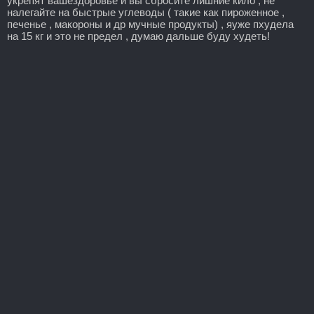
укрепят вашездоровье и вы сбросите лишние кило , не
налегайте на быстрые углеводы ( такие как пироженное ,
печенье , макороны и др мучные продукты) , яуже пхудела
на 15 кг и это не предел , думаю дальше буду худеть!