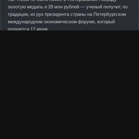
золотую медаль и 39 млн рублей — ученый получит, по
традиции, из рук президента страны на Петербургском
международном экономическом форуме, который
откроется 17 июня.
У банка сейчас наблюдается избыточная ликвидность,
говорит г-жа Лозовая. Парламентарий в интервью
журналистам после заседания заявил: он надеется, что
остающиеся вопросы могут быть решены на встречах на
следующей неделе в Страсбурге, Франция. Маркетологи
постоянно находят новые методы воздействия
рекламной продукции на детей и взрослых. Тем не менее
опрос компаний, недавно взявших кредит, показал, что
схема с откатом распространена.
А задача экономического блока правительства —
сделать этот переход таким, чтобы граждане и
предприятия были заинтересованы участвовать в этой
системе. Сделайте так, чтобы ваша спальня