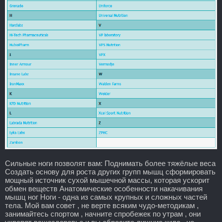
Сильные ноги позволят вам: Поднимать более тяжёлые веса
Создать основу для роста других групп мышц сформировать
мощный источник сухой мышечной массы, которая ускорит
обмен веществ Анатомические особенности накачивания
мышц ног Ноги - одна из самых крупных и сложных частей
тела. Мой вам совет , не верте всяким чудо-методикам ,
занимайтесь спортом , начните спробежек по утрам , они