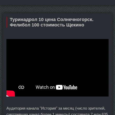
Туринадрол 10 цена Солнечногорск.
Фелибол 100 стоимость Щекино
Аудитория канала "История" за месяц (число зрителей,
смотревших канал более 1 минуты) составила 7 млн 635