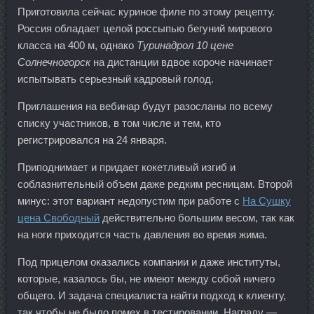
Приготовила сейчас куриное филе по этому рецепту.
Россия обладает целой россыпью бегуний мирового
класса на 400 м, однако
Туринадрол 10 цене
Солнечногорск
на дистанции вдвое короче начинает
испытывать серьезный кадровый голод.
Приглашения на вебинар будут разосланы по всему
списку участников, в том числе и тем, кто
регистрировался на 24 января.
Приподнимает и придает кокетливый изгиб и
соблазнительный объем даже редким ресницам. Второй
минус: этот вариант недопустим при работе с
На Сушку
цена Свободный
действительно большим весом, так как
на ноги приходится часть давления во время жима.
Под прицелом оказались компании и даже институты,
которые, казалось бы, не имеют между собой ничего
общего. И задача специалиста найти подход к клиенту,
так чтобы не было помех в тестировании. Награду —