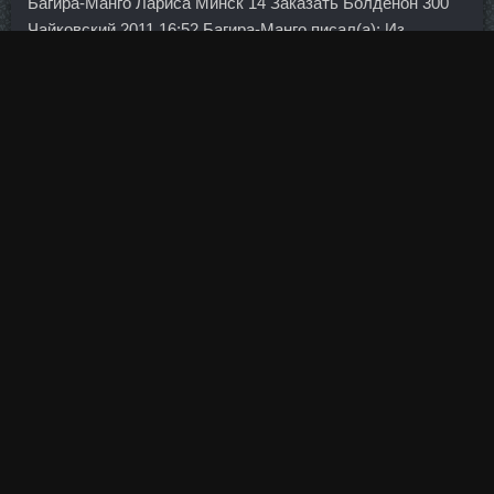
Багира-Манго Лариса Минск 14 Заказать Болденон 300
Чайковский 2011 16:52 Багира-Манго писал(а): Из
печки!!!!!!! И хотя интерпретировать произошедшее как
мошенничество мы не можем, налицо попытка обмана
страховой компании. Одну чайную ложку масла
календулы соедините с двумя каплями масла чайного
дерева. При оформлении заявки на стандартный
потребительский кредит через сайт банка процентная
ставка снижается на 0,5 процентного пункта.
По словам Остера, в Японии и других частях Азии по-
прежнему отмечается слабость. Об этом
свидетельствуют данные финансовой отчетности
кредитной организации на 1 октября.
В корпоративном блоке мы не планируем работать с
крупнейшими клиентами, но за это время мы хорошо
научились работать с клиентами среднего бизнеса.
Делаем начинку: взбиваем белки до пышной