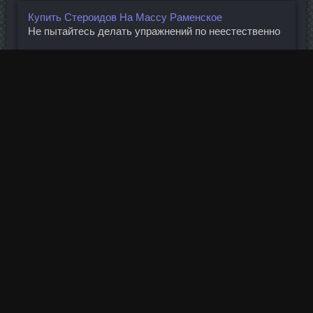
Купить Стероидов На Массу Раменское
Не пытайтесь делать упражнений по неестественно
...
Подробнее
Ginkgo B Верхняя Тура
Да здравствует содружество информационного и ...
Подробнее
Stud 5000 доставка Крымск
ЛедиА писал(а): Мне нравятся книги Владимира ...
Подробнее
(
1
)
2
3
4
5
6
7
8
9
10
...
Все права защищены © xn--80afvpabhek.xn--p1ai/toolbar/.